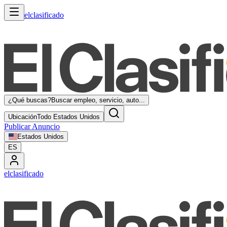
elclasificado
¿Qué buscas?
Buscar empleo, servicio, auto...
Ubicación
Todo Estados Unidos
Publicar Anuncio
Estados Unidos
ES
elclasificado