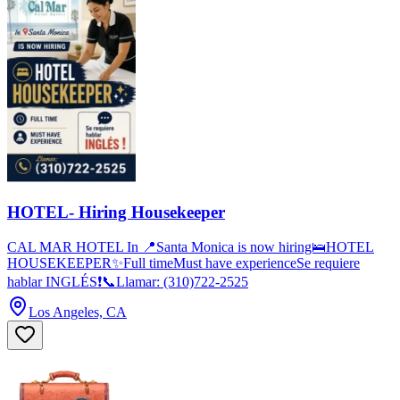
HOTEL- Hiring Housekeeper
CAL MAR HOTEL In 📍Santa Monica is now hiring🛌HOTEL
HOUSEKEEPER✨Full timeMust have experienceSe requiere
hablar INGLÉS❗📞Llamar: (310)722-2525
Los Angeles, CA