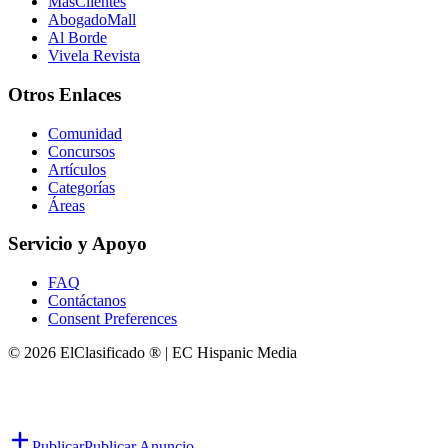
MasClientes
AbogadoMall
Al Borde
Vivela Revista
Otros Enlaces
Comunidad
Concursos
Artículos
Categorías
Áreas
Servicio y Apoyo
FAQ
Contáctanos
Consent Preferences
© 2026 ElClasificado ® | EC Hispanic Media
Publicar
Publicar Anuncio