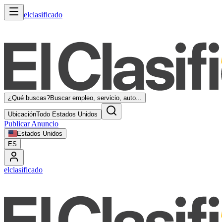
elclasificado
¿Qué buscas?
Buscar empleo, servicio, auto...
Ubicación
Todo Estados Unidos
Publicar Anuncio
Estados Unidos
ES
elclasificado