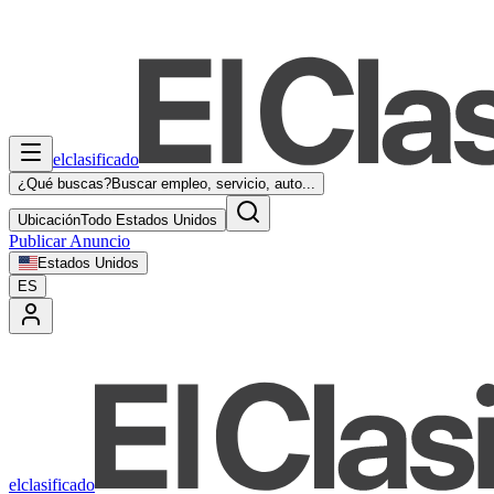
elclasificado
¿Qué buscas?
Buscar empleo, servicio, auto...
Ubicación
Todo Estados Unidos
Publicar Anuncio
Estados Unidos
ES
elclasificado