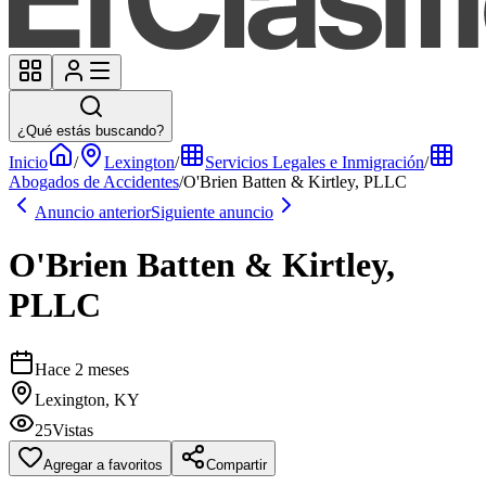
¿Qué estás buscando?
Inicio
/
Lexington
/
Servicios Legales e Inmigración
/
Abogados de Accidentes
/
O'Brien Batten & Kirtley, PLLC
Anuncio anterior
Siguiente anuncio
O'Brien Batten & Kirtley,
PLLC
Hace 2 meses
Lexington, KY
25
Vistas
Agregar a favoritos
Compartir