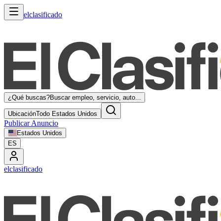
elclasificado
¿Qué buscas?
Buscar empleo, servicio, auto...
Ubicación
Todo Estados Unidos
Publicar Anuncio
Estados Unidos
ES
elclasificado