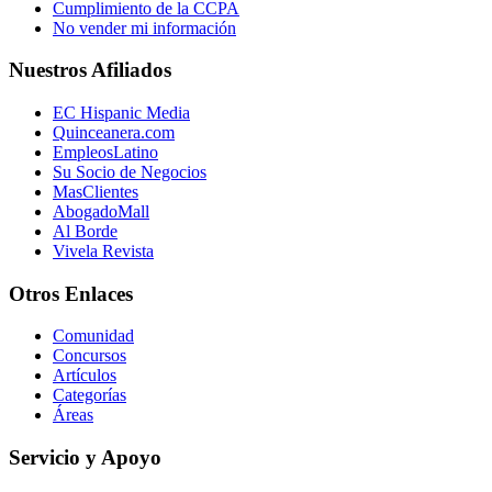
Cumplimiento de la CCPA
No vender mi información
Nuestros Afiliados
EC Hispanic Media
Quinceanera.com
EmpleosLatino
Su Socio de Negocios
MasClientes
AbogadoMall
Al Borde
Vivela Revista
Otros Enlaces
Comunidad
Concursos
Artículos
Categorías
Áreas
Servicio y Apoyo