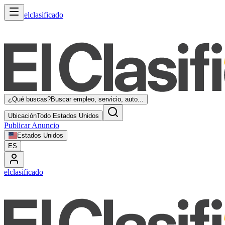
elclasificado
¿Qué buscas?
Buscar empleo, servicio, auto...
Ubicación
Todo Estados Unidos
Publicar Anuncio
Estados Unidos
ES
elclasificado