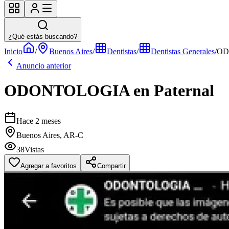
¿Qué estás buscando?
Inicio
/
Buenos Aires
/
Dentistas
/
Dentistas Generales
/
OD
Anuncio anterior
ODONTOLOGIA en Paternal
Hace 2 meses
Buenos Aires, AR-C
38
Vistas
Agregar a favoritos
Compartir