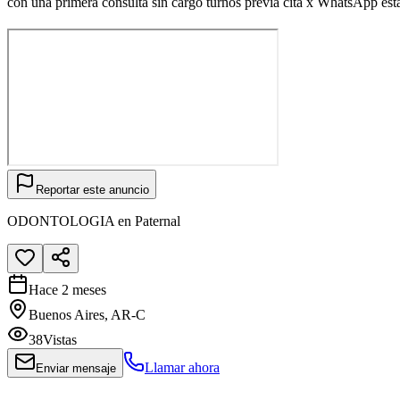
con una primera consulta sin cargo turnos previa cita x WhatsApp e
Reportar este anuncio
ODONTOLOGIA en Paternal
Hace 2 meses
Buenos Aires, AR-C
38
Vistas
Llamar ahora
Enviar mensaje