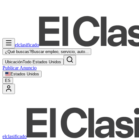
elclasificado
¿Qué buscas?
Buscar empleo, servicio, auto...
Ubicación
Todo Estados Unidos
Publicar Anuncio
Estados Unidos
ES
elclasificado