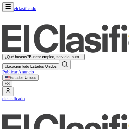
elclasificado
¿Qué buscas?
Buscar empleo, servicio, auto...
Ubicación
Todo Estados Unidos
Publicar Anuncio
Estados Unidos
ES
elclasificado