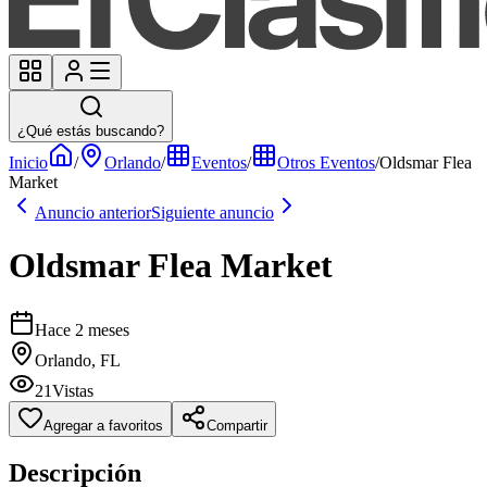
¿Qué estás buscando?
Inicio
/
Orlando
/
Eventos
/
Otros Eventos
/
Oldsmar Flea
Market
Anuncio anterior
Siguiente anuncio
Oldsmar Flea Market
Hace 2 meses
Orlando, FL
21
Vistas
Agregar a favoritos
Compartir
Descripción