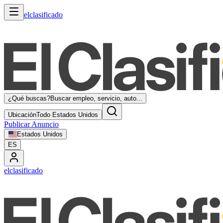
elclasificado
¿Qué buscas?
Buscar empleo, servicio, auto...
Ubicación
Todo Estados Unidos
Publicar Anuncio
Estados Unidos
ES
elclasificado