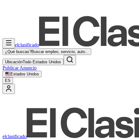
elclasificado
¿Qué buscas?
Buscar empleo, servicio, auto...
Ubicación
Todo Estados Unidos
Publicar Anuncio
Estados Unidos
ES
elclasificado