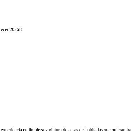
recer 2026!!
xperiencia en limpieza y pintura de casas deshabitadas que quieran tr