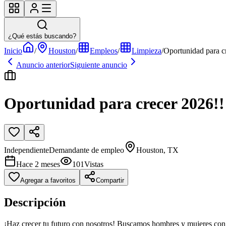
¿Qué estás buscando?
Inicio
/
Houston
/
Empleos
/
Limpieza
/
Oportunidad para c
Anuncio anterior
Siguiente anuncio
Oportunidad para crecer 2026!!
Independiente
Demandante de empleo
Houston, TX
Hace 2 meses
101
Vistas
Agregar a favoritos
Compartir
Descripción
¡Haz crecer tu futuro con nosotros! Buscamos hombres y mujeres con e