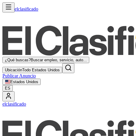
elclasificado
¿Qué buscas?
Buscar empleo, servicio, auto...
Ubicación
Todo Estados Unidos
Publicar Anuncio
Estados Unidos
ES
elclasificado