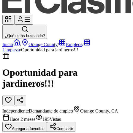
¿Qué estás buscando?
Inicio
/
Orange County
/
Empleos
/
Limpieza
/
Oportunidad para jardineros!!!
Oportunidad para
jardineros!!!
Independiente
Demandante de empleo
Orange County, CA
Hace 2 meses
195
Vistas
Agregar a favoritos
Compartir