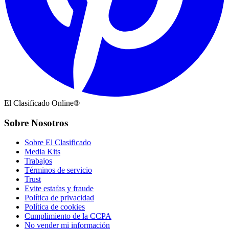
El Clasificado Online®
Sobre Nosotros
Sobre El Clasificado
Media Kits
Trabajos
Términos de servicio
Trust
Evite estafas y fraude
Política de privacidad
Política de cookies
Cumplimiento de la CCPA
No vender mi información