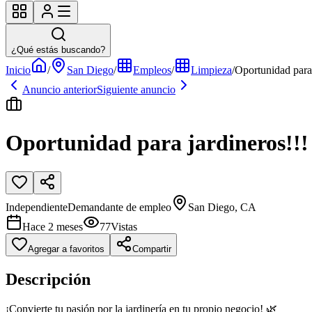
¿Qué estás buscando?
Inicio
/
San Diego
/
Empleos
/
Limpieza
/
Oportunidad para 
Anuncio anterior
Siguiente anuncio
Oportunidad para jardineros!!!
Independiente
Demandante de empleo
San Diego, CA
Hace 2 meses
77
Vistas
Agregar a favoritos
Compartir
Descripción
¡Convierte tu pasión por la jardinería en tu propio negocio! 🌿