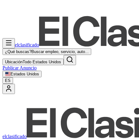
elclasificado
¿Qué buscas?
Buscar empleo, servicio, auto...
Ubicación
Todo Estados Unidos
Publicar Anuncio
Estados Unidos
ES
elclasificado