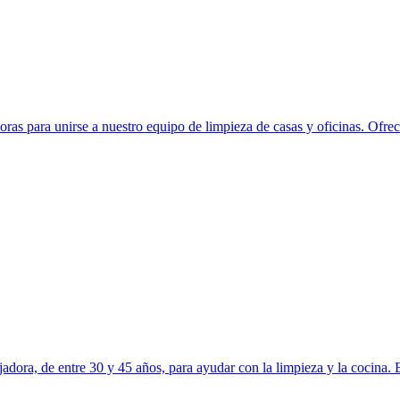
ra unirse a nuestro equipo de limpieza de casas y oficinas. Ofrec
dora, de entre 30 y 45 años, para ayudar con la limpieza y la cocina. E