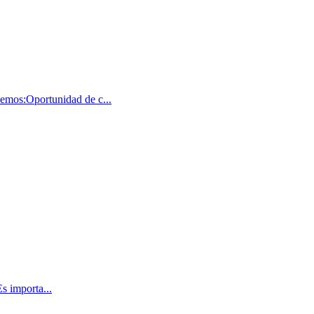
emos:Oportunidad de c...
s importa...