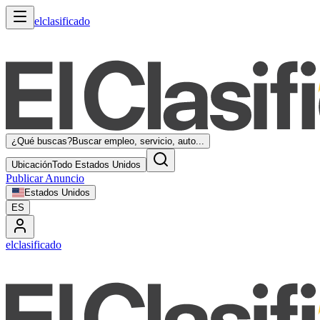
elclasificado
¿Qué buscas?
Buscar empleo, servicio, auto...
Ubicación
Todo Estados Unidos
Publicar Anuncio
Estados Unidos
ES
elclasificado