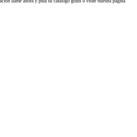
ión llame ahora y pida su catalogo gratis o visite nuestra página