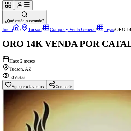
¿Qué estás buscando?
Inicio
/
Tucson
/
Compra y Venta General
/
Joyas
/
ORO 1
ORO 14K VENDA POR CAT
Hace 2 meses
Tucson, AZ
50
Vistas
Agregar a favoritos
Compartir