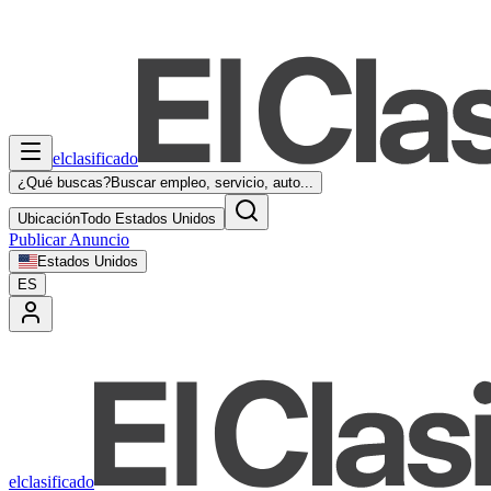
elclasificado
¿Qué buscas?
Buscar empleo, servicio, auto...
Ubicación
Todo Estados Unidos
Publicar Anuncio
Estados Unidos
ES
elclasificado