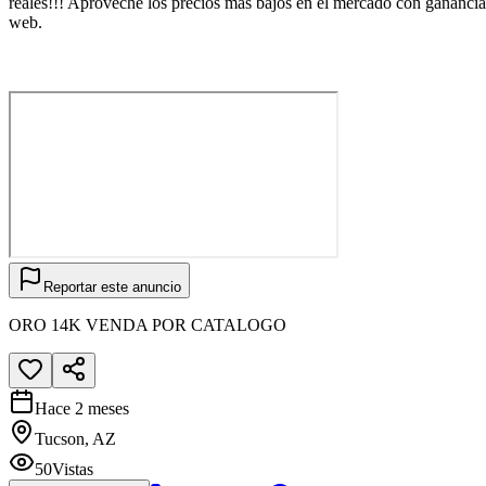
reales!!! Aproveche los precios más bajos en el mercado con ganancia
web.
Reportar este anuncio
ORO 14K VENDA POR CATALOGO
Hace 2 meses
Tucson, AZ
50
Vistas