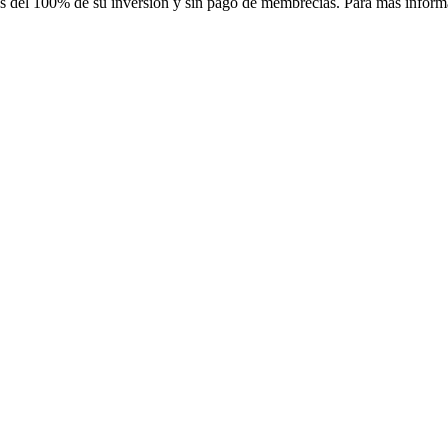
s del 100% de su inversión y sin pago de membrecías. Para más informac