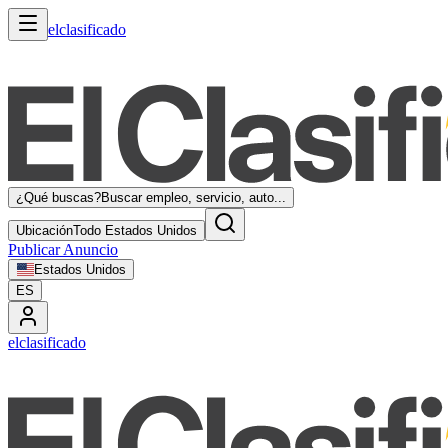
elclasificado
¿Qué buscas?
Buscar empleo, servicio, auto...
Ubicación
Todo Estados Unidos
Publicar Anuncio
Estados Unidos
ES
elclasificado