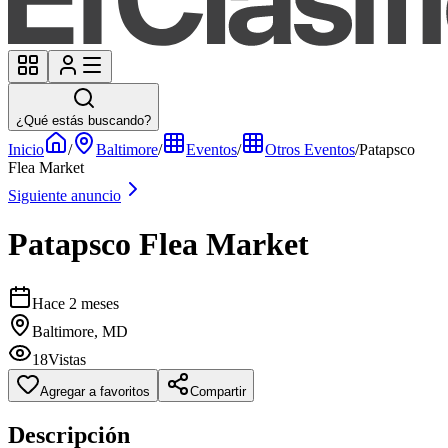
¿Qué estás buscando?
Inicio
/
Baltimore
/
Eventos
/
Otros Eventos
/
Patapsco
Flea Market
Siguiente anuncio
Patapsco Flea Market
Hace 2 meses
Baltimore, MD
18
Vistas
Agregar a favoritos
Compartir
Descripción