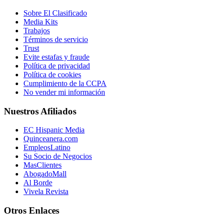
Sobre El Clasificado
Media Kits
Trabajos
Términos de servicio
Trust
Evite estafas y fraude
Política de privacidad
Política de cookies
Cumplimiento de la CCPA
No vender mi información
Nuestros Afiliados
EC Hispanic Media
Quinceanera.com
EmpleosLatino
Su Socio de Negocios
MasClientes
AbogadoMall
Al Borde
Vivela Revista
Otros Enlaces