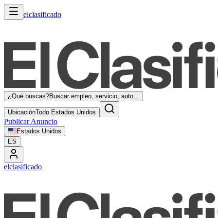
elclasificado
¿Qué buscas?
Buscar empleo, servicio, auto...
Ubicación
Todo Estados Unidos
Publicar Anuncio
Estados Unidos
ES
elclasificado