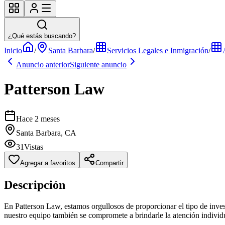
¿Qué estás buscando?
Inicio
/
Santa Barbara
/
Servicios Legales e Inmigración
/
Anuncio anterior
Siguiente anuncio
Patterson Law
Hace 2 meses
Santa Barbara, CA
31
Vistas
Agregar a favoritos
Compartir
Descripción
En Patterson Law, estamos orgullosos de proporcionar el tipo de inve
nuestro equipo también se compromete a brindarle la atención indivi