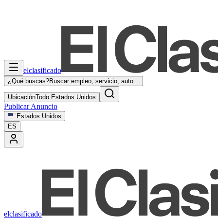
elclasificado
¿Qué buscas?
Buscar empleo, servicio, auto...
Ubicación
Todo Estados Unidos
Publicar Anuncio
Estados Unidos
ES
elclasificado