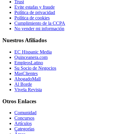
Trust
Evite estafas y fraude
Política de privacidad
Política de cookies
Cumplimiento de la CCPA
No vender mi información
Nuestros Afiliados
EC Hispanic Media
Quinceanera.com
EmpleosLatino
Su Socio de Negocios
MasClientes
AbogadoMall
Al Borde
Vivela Revista
Otros Enlaces
Comunidad
Concursos
Artículos
Categorías