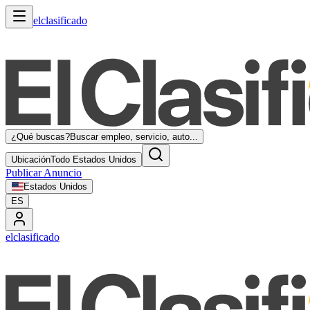
elclasificado
¿Qué buscas?
Buscar empleo, servicio, auto...
Ubicación
Todo Estados Unidos
Publicar Anuncio
Estados Unidos
ES
elclasificado