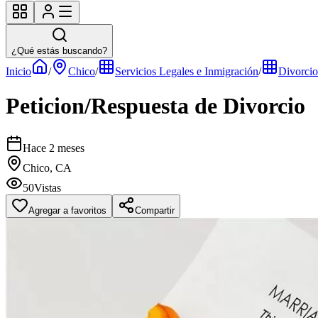
¿Qué estás buscando?
Inicio
/
Chico
/
Servicios Legales e Inmigración
/
Divorcio
Peticion/Respuesta de Divorcio
Hace 2 meses
Chico, CA
50
Vistas
Agregar a favoritos
Compartir