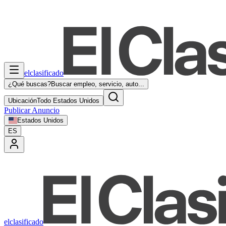
elclasificado
¿Qué buscas?
Buscar empleo, servicio, auto...
Ubicación
Todo Estados Unidos
Publicar Anuncio
Estados Unidos
ES
elclasificado