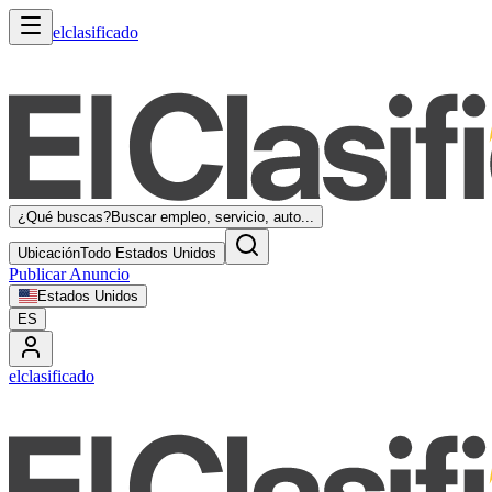
elclasificado
¿Qué buscas?
Buscar empleo, servicio, auto...
Ubicación
Todo Estados Unidos
Publicar Anuncio
Estados Unidos
ES
elclasificado