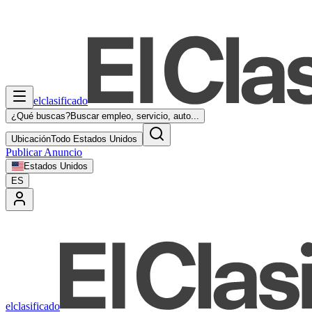
elclasificado
¿Qué buscas?
Buscar empleo, servicio, auto...
Ubicación
Todo Estados Unidos
Publicar Anuncio
Estados Unidos
ES
elclasificado