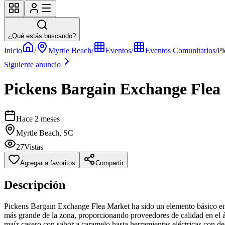
¿Qué estás buscando?
Inicio
/
Myrtle Beach
/
Eventos
/
Eventos Comunitarios
/
Pi
Siguiente anuncio
Pickens Bargain Exchange Flea
Hace 2 meses
Myrtle Beach, SC
27
Vistas
Agregar a favoritos
Compartir
Descripción
Pickens Bargain Exchange Flea Market ha sido un elemento básico en 
más grande de la zona, proporcionando proveedores de calidad en el á
maíz casero con sabor a caramelo hasta herramientas eléctricas con de