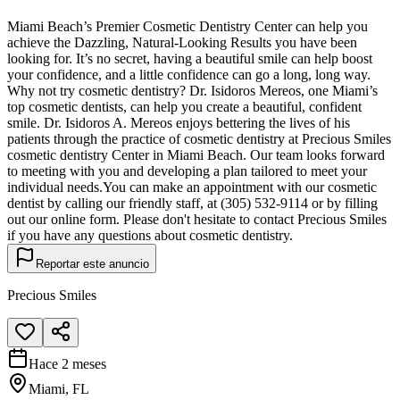
Miami Beach’s Premier Cosmetic Dentistry Center can help you
achieve the Dazzling, Natural-Looking Results you have been
looking for. It’s no secret, having a beautiful smile can help boost
your confidence, and a little confidence can go a long, long way.
Why not try cosmetic dentistry? Dr. Isidoros Mereos, one Miami’s
top cosmetic dentists, can help you create a beautiful, confident
smile. Dr. Isidoros A. Mereos enjoys bettering the lives of his
patients through the practice of cosmetic dentistry at Precious Smiles
cosmetic dentistry Center in Miami Beach. Our team looks forward
to meeting with you and developing a plan tailored to meet your
individual needs.You can make an appointment with our cosmetic
dentist by calling our friendly staff, at (305) 532-9114 or by filling
out our online form. Please don't hesitate to contact Precious Smiles
if you have any questions about cosmetic dentistry.
Reportar este anuncio
Precious Smiles
Hace 2 meses
Miami, FL