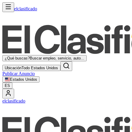
elclasificado
¿Qué buscas?
Buscar empleo, servicio, auto...
Ubicación
Todo Estados Unidos
Publicar Anuncio
Estados Unidos
ES
elclasificado