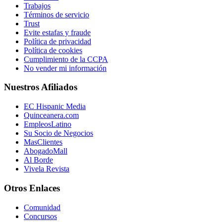
Trabajos
Términos de servicio
Trust
Evite estafas y fraude
Política de privacidad
Política de cookies
Cumplimiento de la CCPA
No vender mi información
Nuestros Afiliados
EC Hispanic Media
Quinceanera.com
EmpleosLatino
Su Socio de Negocios
MasClientes
AbogadoMall
Al Borde
Vivela Revista
Otros Enlaces
Comunidad
Concursos