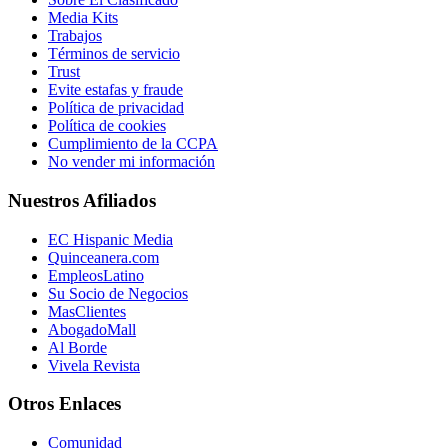
Media Kits
Trabajos
Términos de servicio
Trust
Evite estafas y fraude
Política de privacidad
Política de cookies
Cumplimiento de la CCPA
No vender mi información
Nuestros Afiliados
EC Hispanic Media
Quinceanera.com
EmpleosLatino
Su Socio de Negocios
MasClientes
AbogadoMall
Al Borde
Vivela Revista
Otros Enlaces
Comunidad