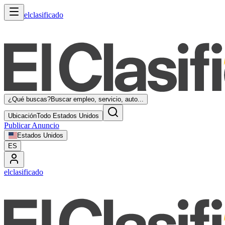
elclasificado
¿Qué buscas?
Buscar empleo, servicio, auto...
Ubicación
Todo Estados Unidos
Publicar Anuncio
Estados Unidos
ES
elclasificado