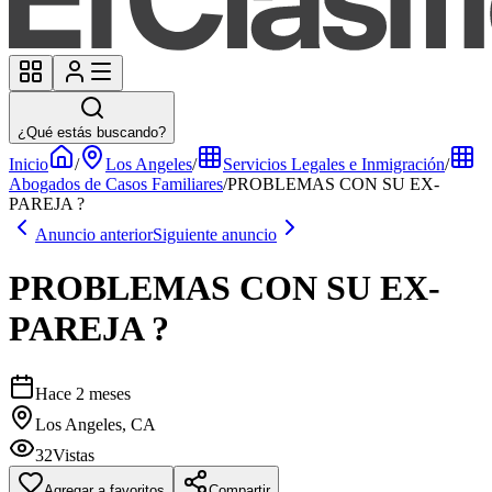
¿Qué estás buscando?
Inicio
/
Los Angeles
/
Servicios Legales e Inmigración
/
Abogados de Casos Familiares
/
PROBLEMAS CON SU EX-
PAREJA ?
Anuncio anterior
Siguiente anuncio
PROBLEMAS CON SU EX-
PAREJA ?
Hace 2 meses
Los Angeles, CA
32
Vistas
Agregar a favoritos
Compartir