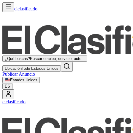
elclasificado
¿Qué buscas?
Buscar empleo, servicio, auto...
Ubicación
Todo Estados Unidos
Publicar Anuncio
Estados Unidos
ES
elclasificado