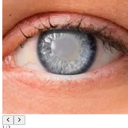
1
/
3