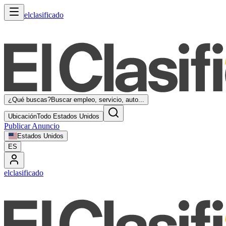
elclasificado
¿Qué buscas?
Buscar empleo, servicio, auto...
Ubicación
Todo Estados Unidos
Publicar Anuncio
Estados Unidos
ES
elclasificado