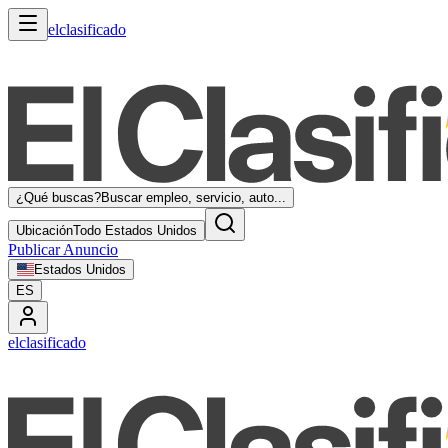
elclasificado
¿Qué buscas?
Buscar empleo, servicio, auto...
Ubicación
Todo Estados Unidos
Publicar Anuncio
Estados Unidos
ES
elclasificado