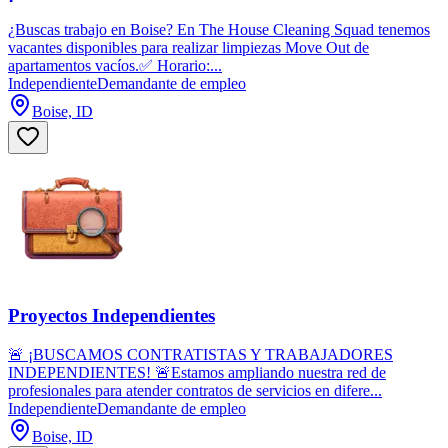
¿Buscas trabajo en Boise? En The House Cleaning Squad tenemos
vacantes disponibles para realizar limpiezas Move Out de
apartamentos vacíos.✅ Horario:...
Independiente
Demandante de empleo
Boise, ID
Proyectos Independientes
🚨 ¡BUSCAMOS CONTRATISTAS Y TRABAJADORES
INDEPENDIENTES! 🚨Estamos ampliando nuestra red de
profesionales para atender contratos de servicios en difere...
Independiente
Demandante de empleo
Boise, ID