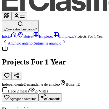
¿Qué estás buscando?
Inicio
/
Boise
/
Empleos
/
Limpieza
/
Projects For 1 Year
Anuncio anterior
Siguiente anuncio
Projects For 1 Year
Independiente
Demandante de empleo
Boise, ID
Hace 2 meses
27
Vistas
Agregar a favoritos
Compartir