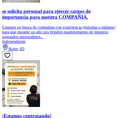
se solicita personal para ejercer cargos de
importancia para nuestra COMPAÑIA.
Estamos en busca de contratista con experiencia (máxima o mínima)
para que durante un año nos brinden mantenimiento de limpieza
asignados mensualmen...
Independiente
Boise, ID
¡Estamos contratando!