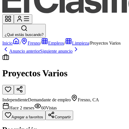
¿Qué estás buscando?
Inicio
/
Fresno
/
Empleos
/
Limpieza
/
Proyectos Varios
Anuncio anterior
Siguiente anuncio
Proyectos Varios
Independiente
Demandante de empleo
Fresno, CA
Hace 2 meses
60
Vistas
Agregar a favoritos
Compartir