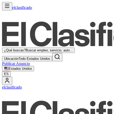
elclasificado
¿Qué buscas?
Buscar empleo, servicio, auto...
Ubicación
Todo Estados Unidos
Publicar Anuncio
Estados Unidos
ES
elclasificado