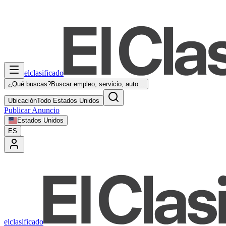
elclasificado
¿Qué buscas?
Buscar empleo, servicio, auto...
Ubicación
Todo Estados Unidos
Publicar Anuncio
Estados Unidos
ES
elclasificado