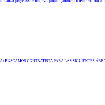
izar proyectos de limpieza, pintura, jardineria o remodelacion de f
A) BUSCAMOS CONTRATISTA PARA LAS SIGUIENTES ÁREAS