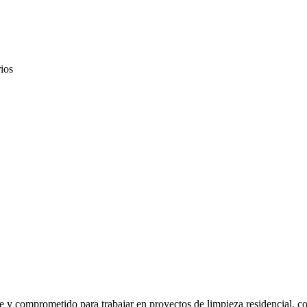
ios
y comprometido para trabajar en proyectos de limpieza residencial, com