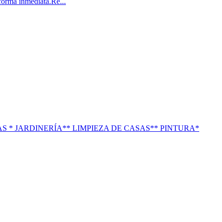
orma inmediata.Re...
 * JARDINERÍA** LIMPIEZA DE CASAS** PINTURA*