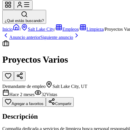
¿Qué estás buscando?
Inicio
/
Salt Lake City
/
Empleos
/
Limpieza
/
Proyectos Var
Anuncio anterior
Siguiente anuncio
Proyectos Varios
Demandante de empleo
Salt Lake City, UT
Hace 2 meses
32
Vistas
Agregar a favoritos
Compartir
Descripción
Compañia dedicada a servicios de limpieza busca personal responsable 