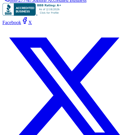
888-277-4736
BBB Accredited Business
Facebook
X