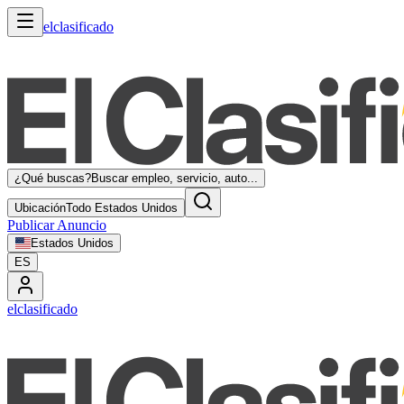
elclasificado
¿Qué buscas?
Buscar empleo, servicio, auto...
Ubicación
Todo Estados Unidos
Publicar Anuncio
Estados Unidos
ES
elclasificado