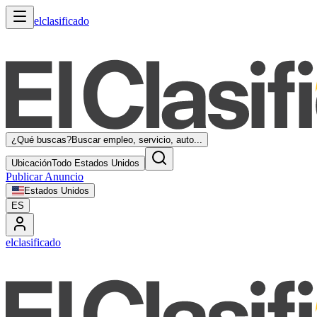
elclasificado
¿Qué buscas?
Buscar empleo, servicio, auto...
Ubicación
Todo Estados Unidos
Publicar Anuncio
Estados Unidos
ES
elclasificado