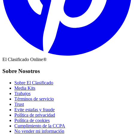
El Clasificado Online®
Sobre Nosotros
Sobre El Clasificado
Media Kits
Trabajos
Términos de servicio
Trust
Evite estafas y fraude
Política de privacidad
Política de cookies
Cumplimiento de la CCPA
No vender mi información