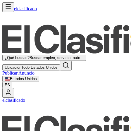
elclasificado
¿Qué buscas?
Buscar empleo, servicio, auto...
Ubicación
Todo Estados Unidos
Publicar Anuncio
Estados Unidos
ES
elclasificado