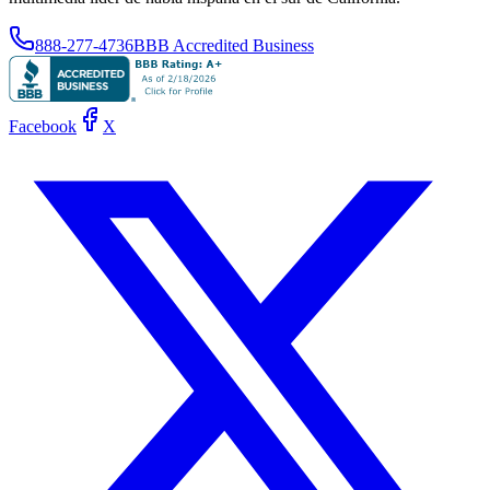
888-277-4736
BBB Accredited Business
Facebook
X