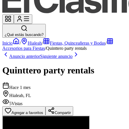
¿Qué estás buscando?
Inicio
/
Hialeah
/
Fiestas, Quinceañeras y Bodas
/
Accesorios para Fiestas
/
Quinttero party rentals
Anuncio anterior
Siguiente anuncio
Quinttero party rentals
Hace 1 mes
Hialeah, FL
5
Vistas
Agregar a favoritos
Compartir