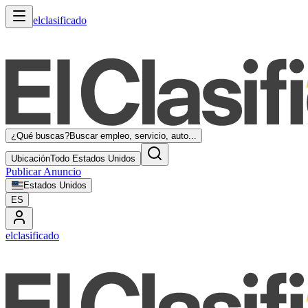
elclasificado
¿Qué buscas?
Buscar empleo, servicio, auto...
Ubicación
Todo Estados Unidos
Publicar Anuncio
Estados Unidos
ES
elclasificado