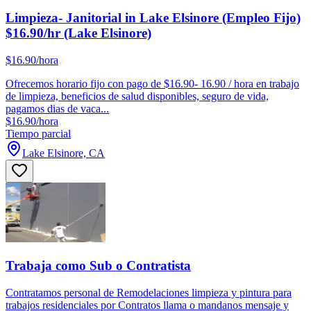
Limpieza- Janitorial in Lake Elsinore (Empleo Fijo)
$16.90/hr (Lake Elsinore)
$16.90/hora
Ofrecemos horario fijo con pago de $16.90- 16.90 / hora en trabajo
de limpieza, beneficios de salud disponibles, seguro de vida,
pagamos dias de vaca...
$16.90/hora
Tiempo parcial
Lake Elsinore, CA
Trabaja como Sub o Contratista
Contratamos personal de Remodelaciones limpieza y pintura para
trabajos residenciales por Contratos llama o mandanos mensaje y