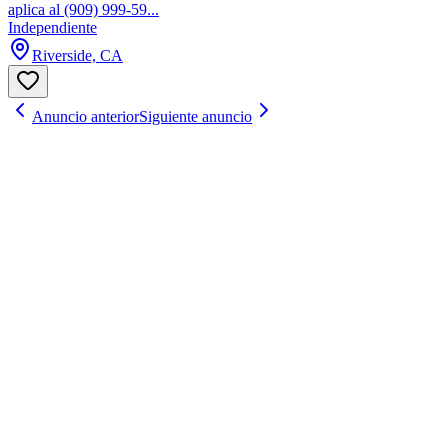
aplica al (909) 999-59...
Independiente
Riverside, CA
Anuncio anterior
Siguiente anuncio