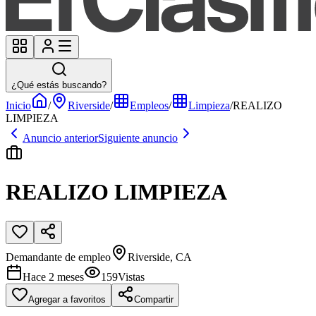
¿Qué estás buscando?
Inicio
/
Riverside
/
Empleos
/
Limpieza
/
REALIZO
LIMPIEZA
Anuncio anterior
Siguiente anuncio
REALIZO LIMPIEZA
Demandante de empleo
Riverside, CA
Hace 2 meses
159
Vistas
Agregar a favoritos
Compartir