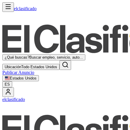
elclasificado
¿Qué buscas?
Buscar empleo, servicio, auto...
Ubicación
Todo Estados Unidos
Publicar Anuncio
Estados Unidos
ES
elclasificado