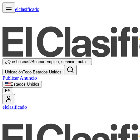
elclasificado
¿Qué buscas?
Buscar empleo, servicio, auto...
Ubicación
Todo Estados Unidos
Publicar Anuncio
Estados Unidos
ES
elclasificado