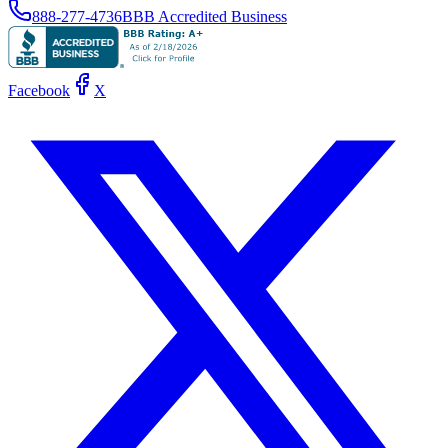
888-277-4736
BBB Accredited Business
Facebook
X