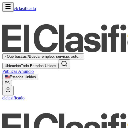
elclasificado
¿Qué buscas?
Buscar empleo, servicio, auto...
Ubicación
Todo Estados Unidos
Publicar Anuncio
Estados Unidos
ES
elclasificado