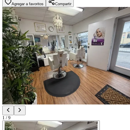
Agregar a favoritos
Compartir
1
/
9