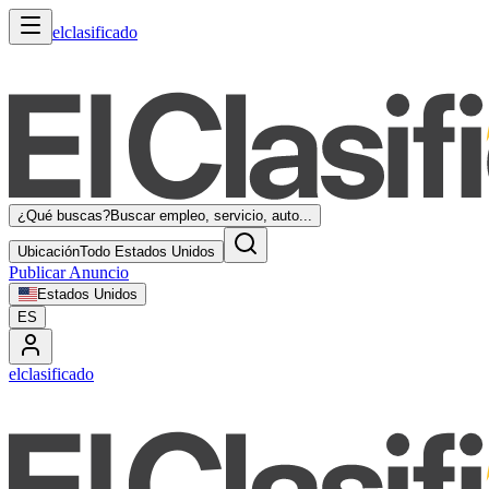
elclasificado
¿Qué buscas?
Buscar empleo, servicio, auto...
Ubicación
Todo Estados Unidos
Publicar Anuncio
Estados Unidos
ES
elclasificado