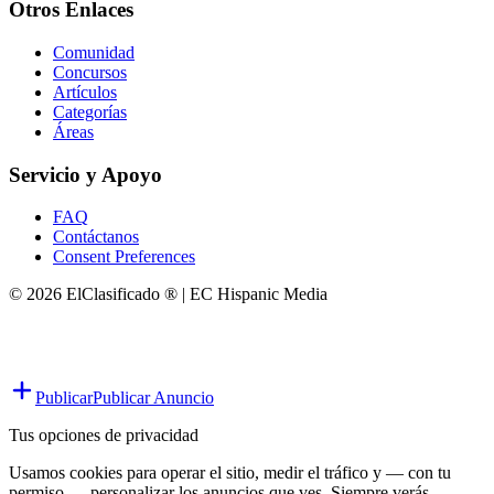
Otros Enlaces
Comunidad
Concursos
Artículos
Categorías
Áreas
Servicio y Apoyo
FAQ
Contáctanos
Consent Preferences
© 2026 ElClasificado ® | EC Hispanic Media
Publicar
Publicar Anuncio
Tus opciones de privacidad
Usamos cookies para operar el sitio, medir el tráfico y — con tu
permiso — personalizar los anuncios que ves. Siempre verás