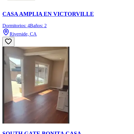
CASA AMPLIA EN VICTORVILLE
Dormitorios: 4
Baños: 2
Riverside, CA
SOUTH GATE BONITA CASA