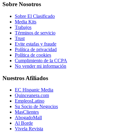
Sobre Nosotros
Sobre El Clasificado
Media Kits
Trabajos
Términos de servicio
Trust
Evite estafas y fraude
Política de privacidad
Política de cookies
Cumplimiento de la CCPA
No vender mi información
Nuestros Afiliados
EC Hispanic Media
Quinceanera.com
EmpleosLatino
Su Socio de Negocios
MasClientes
AbogadoMall
Al Borde
Vivela Revista