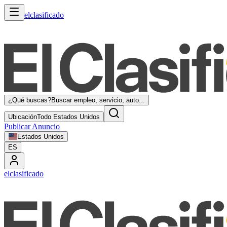
elclasificado
¿Qué buscas?
Buscar empleo, servicio, auto...
Ubicación
Todo Estados Unidos
Publicar Anuncio
Estados Unidos
ES
elclasificado