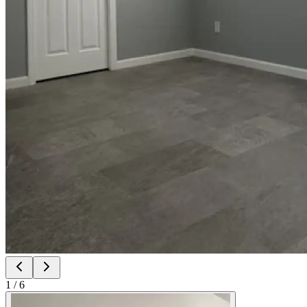
1
/
6