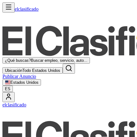
elclasificado
¿Qué buscas?
Buscar empleo, servicio, auto...
Ubicación
Todo Estados Unidos
Publicar Anuncio
Estados Unidos
ES
elclasificado