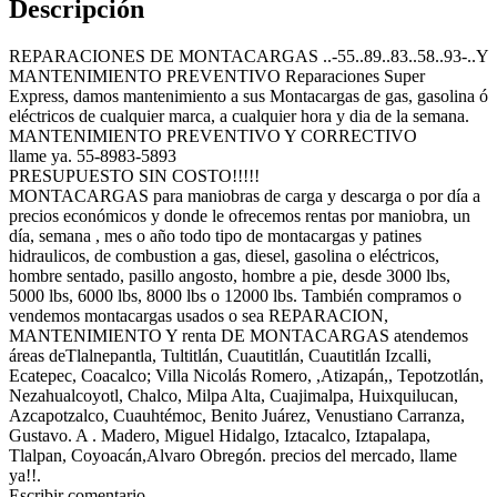
Descripción
REPARACIONES DE MONTACARGAS ..-55..89..83..58..93-..Y
MANTENIMIENTO PREVENTIVO Reparaciones Super
Express, damos mantenimiento a sus Montacargas de gas, gasolina ó
eléctricos de cualquier marca, a cualquier hora y dia de la semana.
MANTENIMIENTO PREVENTIVO Y CORRECTIVO
llame ya. 55-8983-5893
PRESUPUESTO SIN COSTO!!!!!
MONTACARGAS para maniobras de carga y descarga o por día a
precios económicos y donde le ofrecemos rentas por maniobra, un
día, semana , mes o año todo tipo de montacargas y patines
hidraulicos, de combustion a gas, diesel, gasolina o eléctricos,
hombre sentado, pasillo angosto, hombre a pie, desde 3000 lbs,
5000 lbs, 6000 lbs, 8000 lbs o 12000 lbs. También compramos o
vendemos montacargas usados o sea REPARACION,
MANTENIMIENTO Y renta DE MONTACARGAS atendemos
áreas deTlalnepantla, Tultitlán, Cuautitlán, Cuautitlán Izcalli,
Ecatepec, Coacalco; Villa Nicolás Romero, ,Atizapán,, Tepotzotlán,
Nezahualcoyotl, Chalco, Milpa Alta, Cuajimalpa, Huixquilucan,
Azcapotzalco, Cuauhtémoc, Benito Juárez, Venustiano Carranza,
Gustavo. A . Madero, Miguel Hidalgo, Iztacalco, Iztapalapa,
Tlalpan, Coyoacán,Alvaro Obregón. precios del mercado, llame
ya!!.
Escribir comentario