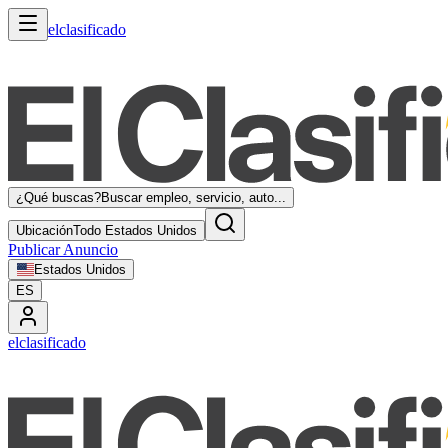
elclasificado
¿Qué buscas?
Buscar empleo, servicio, auto...
Ubicación
Todo Estados Unidos
Publicar Anuncio
Estados Unidos
ES
elclasificado