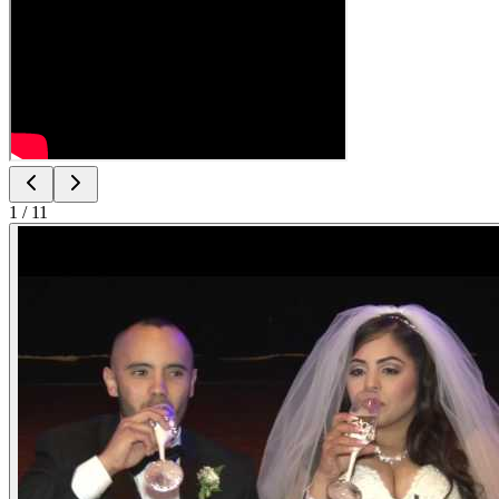
1
/
11