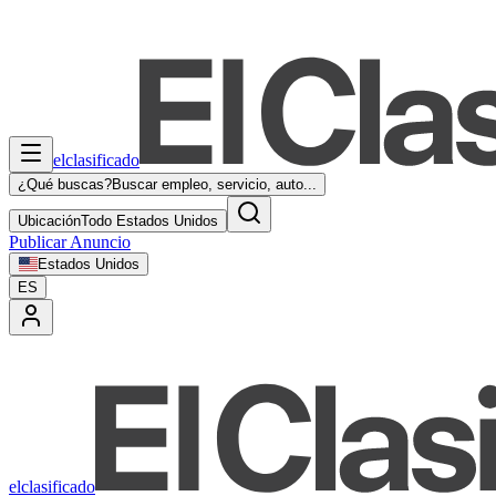
elclasificado
¿Qué buscas?
Buscar empleo, servicio, auto...
Ubicación
Todo Estados Unidos
Publicar Anuncio
Estados Unidos
ES
elclasificado