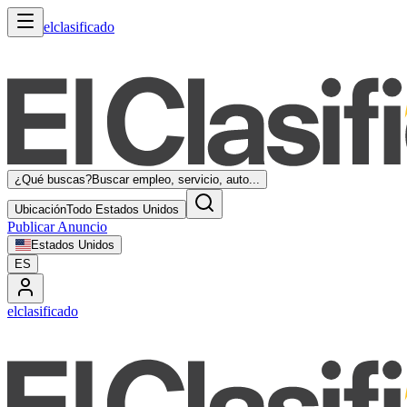
elclasificado
¿Qué buscas?
Buscar empleo, servicio, auto...
Ubicación
Todo Estados Unidos
Publicar Anuncio
Estados Unidos
ES
elclasificado