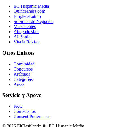
EC Hispanic Media
Quinceanera.com
EmpleosLatino
Su Socio de Negocios
MasClientes
AbogadoMall
Al Borde
Vivela Revista
Otros Enlaces
Comunidad
Concursos
Artículos
Categorías
Áreas
Servicio y Apoyo
FAQ
Contáctanos
Consent Preferences
© 2026 ElClasificado ® | EC Hispanic Media