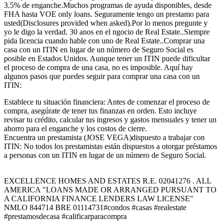
3.5% de enganche.Muchos programas de ayuda disponibles, desde
FHA hasta VOE only loans. Seguramente tengo un prestamo para
usted(Disclosures provided when asked).Por lo menos pregunte y
yo le digo la verdad. 30 anos en el ngocio de Real Estate..Siempre
pida licencia cuando hable con uno de Real Estate..Comprar una
casa con un ITIN en lugar de un número de Seguro Social es
posible en Estados Unidos. Aunque tener un ITIN puede dificultar
el proceso de compra de una casa, no es imposible. Aquí hay
algunos pasos que puedes seguir para comprar una casa con un
ITIN:
Establece tu situación financiera: Antes de comenzar el proceso de
compra, asegúrate de tener tus finanzas en orden. Esto incluye
revisar tu crédito, calcular tus ingresos y gastos mensuales y tener un
ahorro para el enganche y los costos de cierre.
Encuentra un prestamista (JOSE VEGA)dispuesto a trabajar con
ITIN: No todos los prestamistas están dispuestos a otorgar préstamos
a personas con un ITIN en lugar de un número de Seguro Social.
EXCELLENCE HOMES AND ESTATES R.E. 02041276 . ALL
AMERICA "LOANS MADE OR ARRANGED PURSUANT TO
A CALIFORNIA FINANCE LENDERS LAW LICENSE"
NMLO 844714 BRE 01114731#condos #casas #realestate
#prestamosdecasa #calificarparacompra