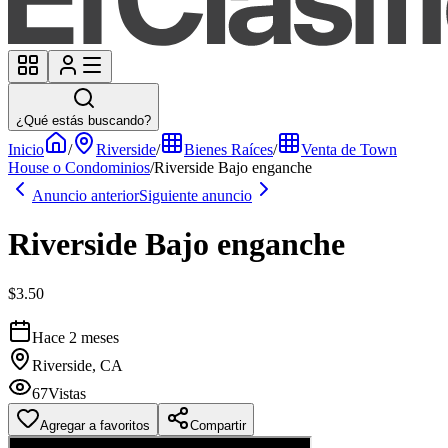
¿Qué estás buscando?
Inicio
/
Riverside
/
Bienes Raíces
/
Venta de Town
House o Condominios
/
Riverside Bajo enganche
Anuncio anterior
Siguiente anuncio
Riverside Bajo enganche
$3.50
Hace 2 meses
Riverside, CA
67
Vistas
Agregar a favoritos
Compartir