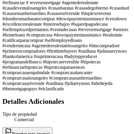
#refinanciar # reversemortgage #agentederealestate
#casadeventalosangeles #casasbaratas #casasdegobierno #casashud
#casasensanbernardino #casasenriverside #duplexenventa
#dondeesmasbaratocomprar #downpaymentassistance #cerodown
#excellencerealestate #interesebajos #bajarelpagodecasa
#selfemployedprestamos #ventadecasas #reversemortgage #seniors
#homeloans #comprarcasa #downpaymentassistance #realestate
#calificarparacomprar #selfemployedloans
#vendermicasa #agentederealestatelosangeles #itincompradore
#primeroscompradores #firsttimebuyers #raulluna #julianareynoso
#bankofamerica #suprimeracasa #ladytopproducer
#programasdelbanco #hipotecareversible #hipotecas
#refinanciarhipotecas #hipotecasparaseniors
#comprarcasaenpalmdale #conprarcasalancaster
#comprarcasalosangeles #comprarcasasanbernardino
#comprarcasariverside #raulluna #juliareynoso #abeltejeda
#themortgageguys #elclasificado
Detalles Adicionales
Tipo de propiedad
Comercial
Reportar este anuncio