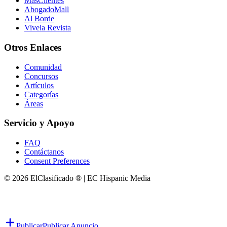
MasClientes
AbogadoMall
Al Borde
Vivela Revista
Otros Enlaces
Comunidad
Concursos
Artículos
Categorías
Áreas
Servicio y Apoyo
FAQ
Contáctanos
Consent Preferences
© 2026 ElClasificado ® | EC Hispanic Media
Publicar
Publicar Anuncio