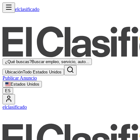
elclasificado
¿Qué buscas?
Buscar empleo, servicio, auto...
Ubicación
Todo Estados Unidos
Publicar Anuncio
Estados Unidos
ES
elclasificado