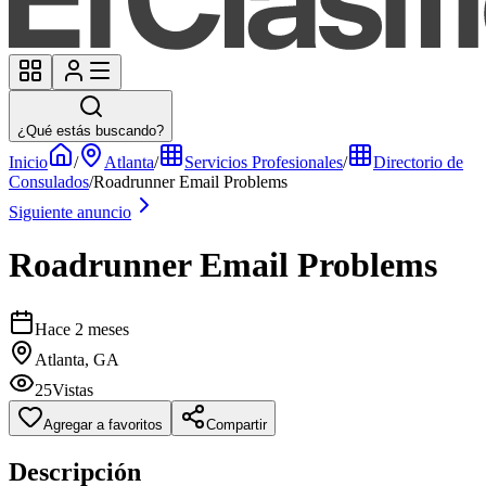
¿Qué estás buscando?
Inicio
/
Atlanta
/
Servicios Profesionales
/
Directorio de
Consulados
/
Roadrunner Email Problems
Siguiente anuncio
Roadrunner Email Problems
Hace 2 meses
Atlanta, GA
25
Vistas
Agregar a favoritos
Compartir
Descripción