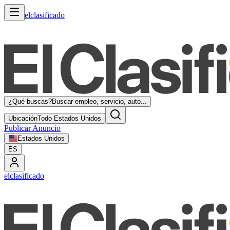
elclasificado
¿Qué buscas?
Buscar empleo, servicio, auto...
Ubicación
Todo Estados Unidos
Publicar Anuncio
Estados Unidos
ES
elclasificado