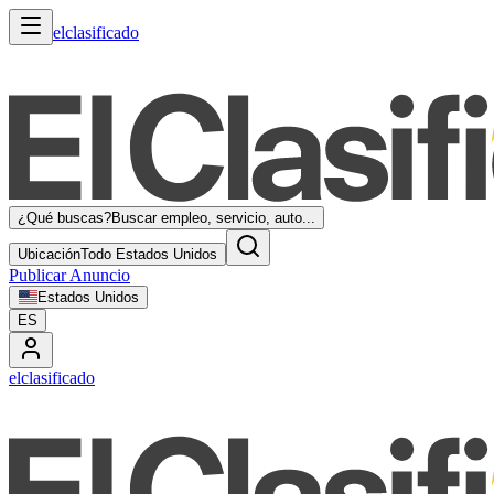
elclasificado
¿Qué buscas?
Buscar empleo, servicio, auto...
Ubicación
Todo Estados Unidos
Publicar Anuncio
Estados Unidos
ES
elclasificado