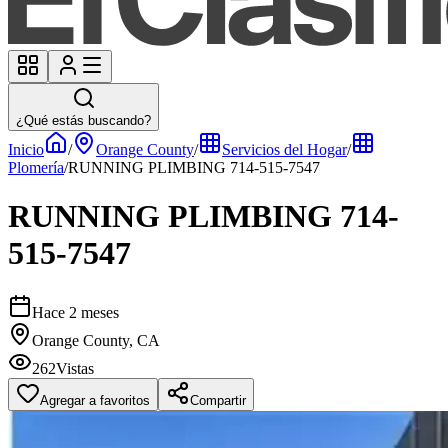
¿Qué estás buscando?
Inicio
/
Orange County
/
Servicios del Hogar
/
Plomería
/
RUNNING PLIMBING 714-515-7547
RUNNING PLIMBING 714-
515-7547
Hace 2 meses
Orange County, CA
262
Vistas
Agregar a favoritos
Compartir