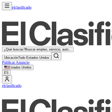
elclasificado
¿Qué buscas?
Buscar empleo, servicio, auto...
Ubicación
Todo Estados Unidos
Publicar Anuncio
Estados Unidos
ES
elclasificado