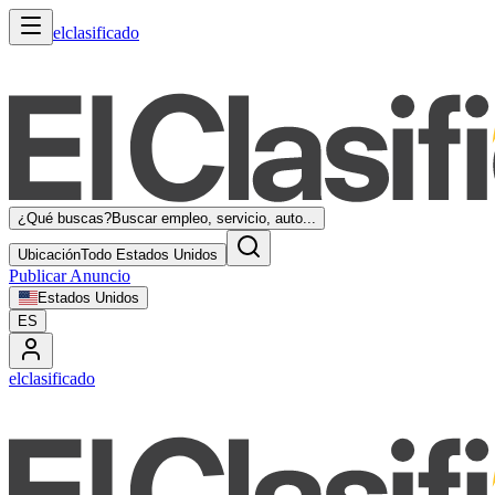
elclasificado
¿Qué buscas?
Buscar empleo, servicio, auto...
Ubicación
Todo Estados Unidos
Publicar Anuncio
Estados Unidos
ES
elclasificado