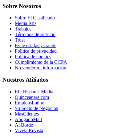
Sobre Nosotros
Sobre El Clasificado
Media Kits
Trabajos
Términos de servicio
Trust
Evite estafas y fraude
Política de privacidad
Política de cookies
Cumplimiento de la CCPA
No vender mi información
Nuestros Afiliados
EC Hispanic Media
Quinceanera.com
EmpleosLatino
Su Socio de Negocios
MasClientes
AbogadoMall
Al Borde
Vivela Revista