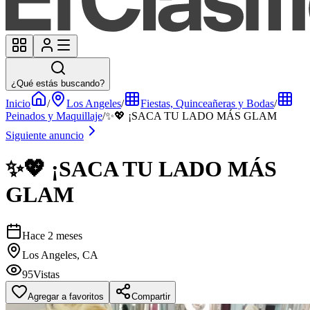
¿Qué estás buscando?
Inicio
/
Los Angeles
/
Fiestas, Quinceañeras y Bodas
/
Peinados y Maquillaje
/
✨💖 ¡SACA TU LADO MÁS GLAM
Siguiente anuncio
✨💖 ¡SACA TU LADO MÁS
GLAM
Hace 2 meses
Los Angeles, CA
95
Vistas
Agregar a favoritos
Compartir