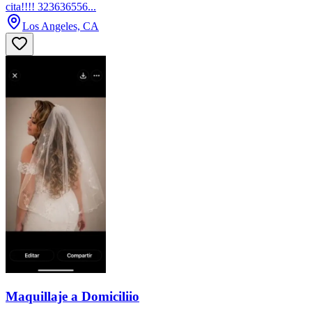
cita!!!! 323636556...
Los Angeles, CA
Maquillaje a Domiciliio