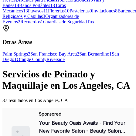
Bailes
14
Baños Portátiles
13
Toros
Mecánicos
13
Payasos
11
Florerías
10
Pastelerías
9
Invitaciones
8
Bartende
Religiosos y Capillas
3
Organizadores de
Eventos
2
Recuerdos
1
Guardias de Seguridad
Tux
Otras Áreas
Palm Springs
3
San Francisco Bay Area
2
San Bernardino
1
San
Diego
1
Orange County
Riverside
Servicios de Peinado y
Maquillaje en Los Angeles, CA
37 resultados en Los Angeles, CA