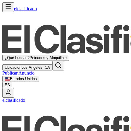
elclasificado
¿Qué buscas?
Peinados y Maquillaje
Ubicación
Los Angeles, CA
Publicar Anuncio
Estados Unidos
ES
elclasificado