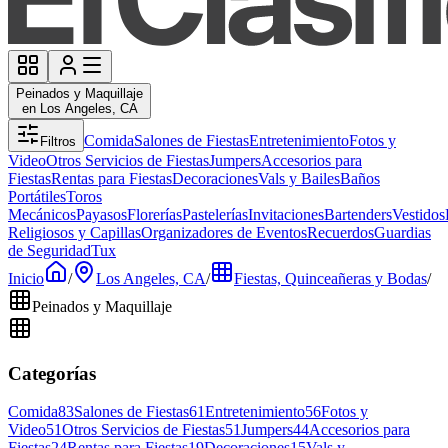
Peinados y Maquillaje
en Los Angeles, CA
Comida
Salones de Fiestas
Entretenimiento
Fotos y
Filtros
Video
Otros Servicios de Fiestas
Jumpers
Accesorios para
Fiestas
Rentas para Fiestas
Decoraciones
Vals y Bailes
Baños
Portátiles
Toros
Mecánicos
Payasos
Florerías
Pastelerías
Invitaciones
Bartenders
Vestidos
Religiosos y Capillas
Organizadores de Eventos
Recuerdos
Guardias
de Seguridad
Tux
Inicio
/
Los Angeles, CA
/
Fiestas, Quinceañeras y Bodas
/
Peinados y Maquillaje
Categorías
Comida
83
Salones de Fiestas
61
Entretenimiento
56
Fotos y
Video
51
Otros Servicios de Fiestas
51
Jumpers
44
Accesorios para
Fiestas
24
Rentas para Fiestas
19
Decoraciones
15
Vals y