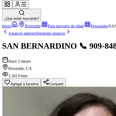
¿Qué estás buscando?
Inicio
/
Riverside
/
Para mayores de edad
/
Personales
/
SAN
Anuncio anterior
Siguiente anuncio
SAN BERNARDINO 📞 909-848
Hace 2 meses
Riverside, CA
1,341
Vistas
Agregar a favoritos
Compartir