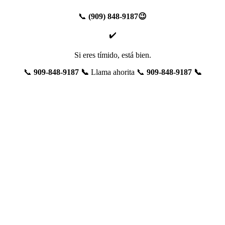
📞
(909) 848-9187😉
✔️
Si eres tímido, está bien.
📞
909-848-9187 📞
Llama ahorita 📞
909-848-9187 📞