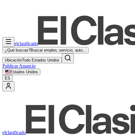
elclasificado
¿Qué buscas?
Buscar empleo, servicio, auto...
Ubicación
Todo Estados Unidos
Publicar Anuncio
Estados Unidos
ES
elclasificado