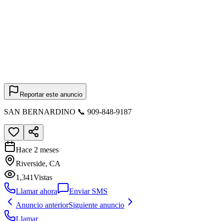
Reportar este anuncio
SAN BERNARDINO 📞 909-848-9187
Hace 2 meses
Riverside, CA
1,341
Vistas
Llamar ahora
Enviar SMS
Anuncio anterior
Siguiente anuncio
Llamar