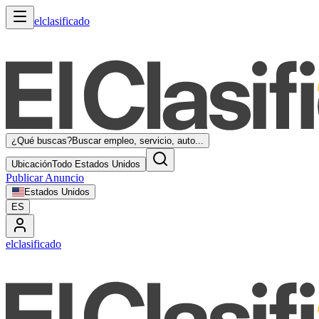
elclasificado
¿Qué buscas?
Buscar empleo, servicio, auto...
Ubicación
Todo Estados Unidos
Publicar Anuncio
Estados Unidos
ES
elclasificado