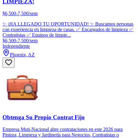
LIMPIEZA!
$6,500-7,500/sem
✨ ¡HA LLEGADO TU OPORTUNIDAD! ✨ Buscamos personas
con experiencia en limpieza de casas. ✅ Encargados de limpieza ✅
Contratistas ✅ Equipos de limpie...
$6,500-7,500/sem
Independiente
Phoenix, AZ
Obtenga Su Propio Contrat Fijo
Empresa Muti-Nacional abre contrataciones en este 2026 para
Pintura, Limpieza y Jardinería para Negocios, Contratistas o