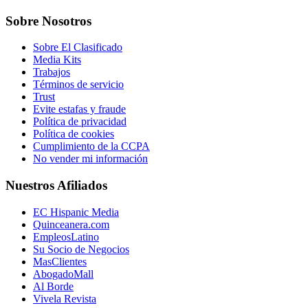
Sobre Nosotros
Sobre El Clasificado
Media Kits
Trabajos
Términos de servicio
Trust
Evite estafas y fraude
Política de privacidad
Política de cookies
Cumplimiento de la CCPA
No vender mi información
Nuestros Afiliados
EC Hispanic Media
Quinceanera.com
EmpleosLatino
Su Socio de Negocios
MasClientes
AbogadoMall
Al Borde
Vivela Revista