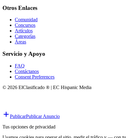
Otros Enlaces
Comunidad
Concursos
Artículos
Categorías
Áreas
Servicio y Apoyo
FAQ
Contáctanos
Consent Preferences
© 2026 ElClasificado ® | EC Hispanic Media
Publicar
Publicar Anuncio
Tus opciones de privacidad
Usamos cookies para operar el sitio, medir el tráfico y — con tu