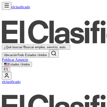
elclasificado
¿Qué buscas?
Buscar empleo, servicio, auto...
Ubicación
Todo Estados Unidos
Publicar Anuncio
Estados Unidos
ES
elclasificado