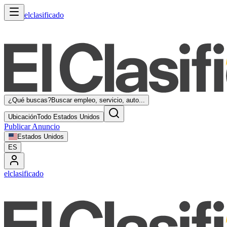
elclasificado
¿Qué buscas?
Buscar empleo, servicio, auto...
Ubicación
Todo Estados Unidos
Publicar Anuncio
Estados Unidos
ES
elclasificado